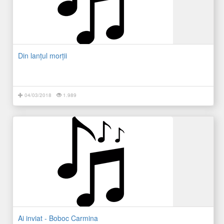
Din lanţul morţii
04/03/2018
1.989
Ai inviat - Boboc Carmina