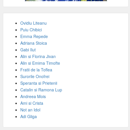
Ovidiu Liteanu
Puiu Chibici
Emma Repede
Adriana Stoica
Gabi Ilut
Alin si Florina Jivan
Alin si Emima Timofte
Fratii de la Toflea
Surorile Onofrei
Speranta si Prietenii
Catalin si Ramona Lup
Andreea Mois
Ami si Crista
Not an Idol
Adi Gliga