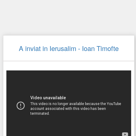
A inviat in Ierusalim - Ioan Timofte