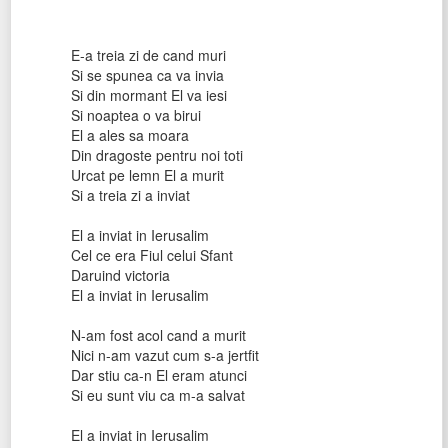
E-a treia zi de cand muri
Si se spunea ca va invia
Si din mormant El va iesi
Si noaptea o va birui
El a ales sa moara
Din dragoste pentru noi toti
Urcat pe lemn El a murit
Si a treia zi a inviat
El a inviat in Ierusalim
Cel ce era Fiul celui Sfant
Daruind victoria
El a inviat in Ierusalim
N-am fost acol cand a murit
Nici n-am vazut cum s-a jertfit
Dar stiu ca-n El eram atunci
Si eu sunt viu ca m-a salvat
El a inviat in Ierusalim