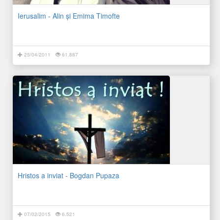
Ierusalim - Alin şi Emima Timofte
25/04/2011
61.887
Hristos a inviat - Bogdan Pupaza
07/02/2015
6.521