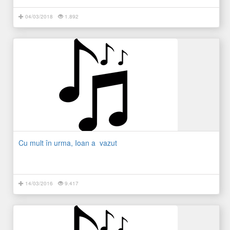
04/03/2018
1.892
Cu mult în urma, Ioan a vazut
14/03/2016
9.417