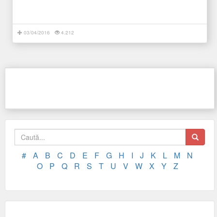
03/04/2016
4.212
#
A
B
C
D
E
F
G
H
I
J
K
L
M
N
O
P
Q
R
S
T
U
V
W
X
Y
Z