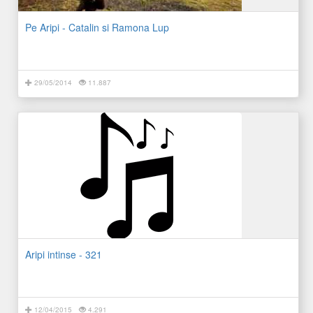
Pe Aripi - Catalin si Ramona Lup
29/05/2014
11.887
Aripi intinse - 321
12/04/2015
4.291