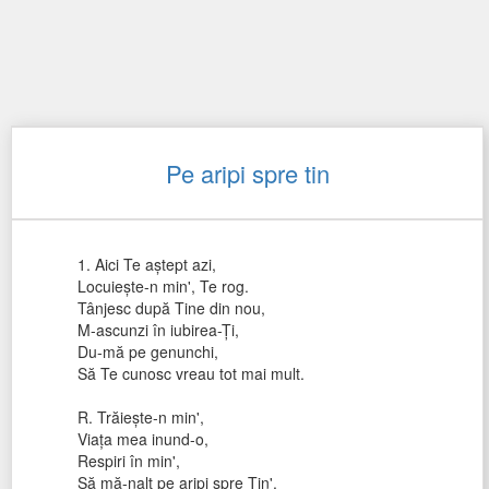
Pe aripi spre tin
1. Aici Te aştept azi,
Locuieşte-n min', Te rog.
Tânjesc după Tine din nou,
M-ascunzi în iubirea-Ţi,
Du-mă pe genunchi,
Să Te cunosc vreau tot mai mult.
R. Trăieşte-n min',
Viaţa mea inund-o,
Respiri în min',
Să mă-nalţ pe aripi spre Tin'.