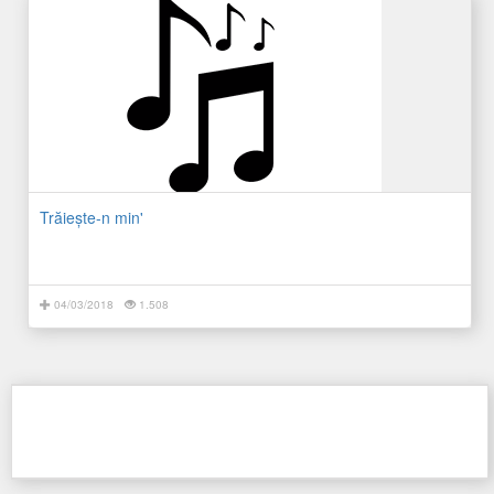
Trăieşte-n min'
04/03/2018
1.508