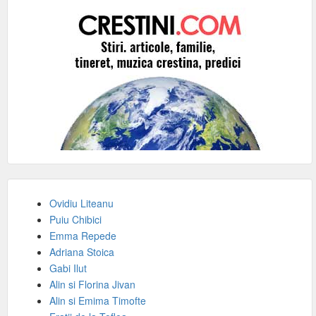
Ovidiu Liteanu
Puiu Chibici
Emma Repede
Adriana Stoica
Gabi Ilut
Alin si Florina Jivan
Alin si Emima Timofte