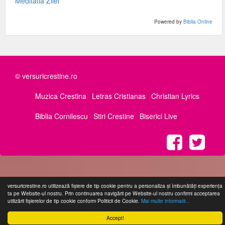
Meditatia Zilei
Powered by
Biblia Online
© versuricrestine.ro
Muzica Crestina
Letras Cristianas
Christian Lyrics
Biblia Cornilescu
Stiri Crestine
Biserici Live
versuricrestine.ro utilizează fişiere de tip cookie pentru a personaliza și îmbunătăți experiența
ta pe Website-ul nostru. Prin continuarea navigării pe Website-ul nostru confirmi acceptarea
utilizării fişierelor de tip cookie conform Politicii de Cookie.
Mai multe informatii...
Accept!