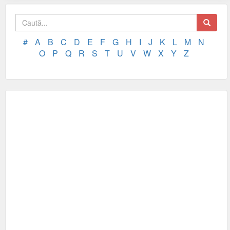
#
A
B
C
D
E
F
G
H
I
J
K
L
M
N
O
P
Q
R
S
T
U
V
W
X
Y
Z