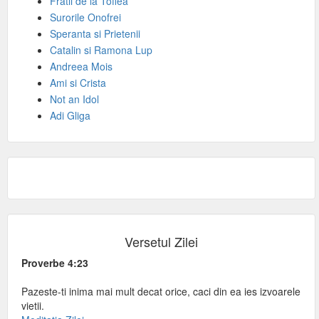
Fratii de la Toflea
Surorile Onofrei
Speranta si Prietenii
Catalin si Ramona Lup
Andreea Mois
Ami si Crista
Not an Idol
Adi Gliga
Versetul Zilei
Proverbe 4:23
Pazeste-ti inima mai mult decat orice, caci din ea ies izvoarele
vietii.