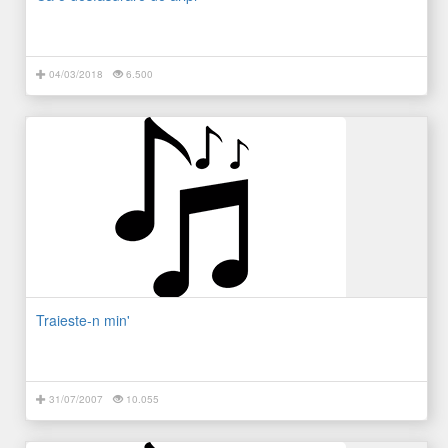
04/03/2018
6.500
Traieste-n min'
31/07/2007
10.055