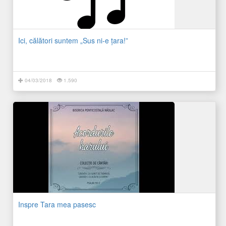
Ici, călători suntem „Sus ni-e ţara!”
04/03/2018
1.590
Inspre Tara mea pasesc