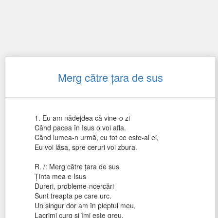
Merg către țara de sus
1. Eu am nădejdea că vine-o zi
Când pacea în Isus o voi afla.
Când lumea-n urmă, cu tot ce este-al ei,
Eu voi lăsa, spre ceruri voi zbura.
R. /: Merg către țara de sus
Ținta mea e Isus
Dureri, probleme-ncercări
Sunt treapta pe care urc.
Un singur dor am în pieptul meu,
Lacrimi curg și îmi este greu,