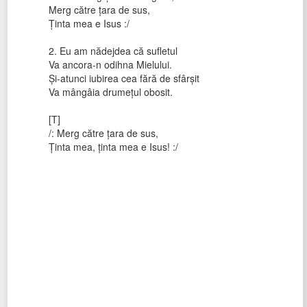
Merg către țara de sus,
Ținta mea e Isus :/
2. Eu am nădejdea că sufletul
Va ancora-n odihna Mielului.
Și-atunci iubirea cea fără de sfârșit
Va mângâia drumețul obosit.
[T]
/: Merg către țara de sus,
Ținta mea, ținta mea e Isus! :/