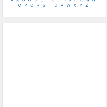
O
P
Q
R
S
T
U
V
W
X
Y
Z