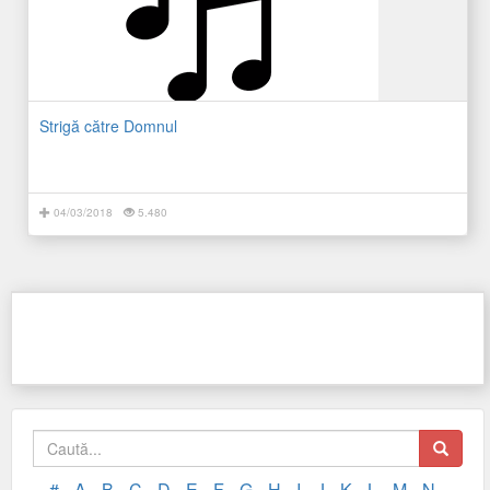
Strigă către Domnul
04/03/2018
5.480
#
A
B
C
D
E
F
G
H
I
J
K
L
M
N