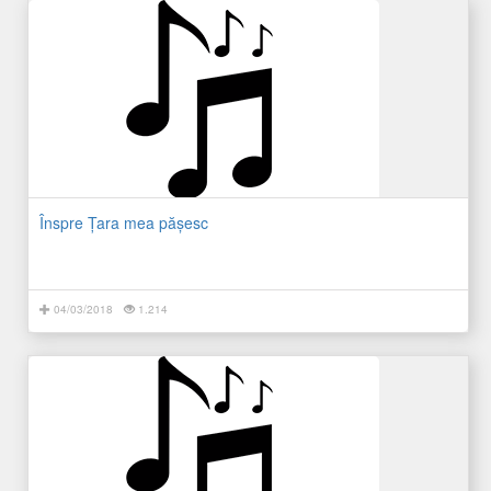
Înspre Ţara mea păşesc
04/03/2018
1.214