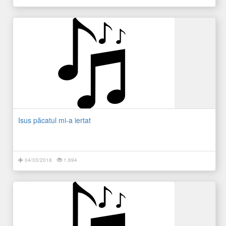
Isus păcatul mi-a iertat
04/03/2018
1.694