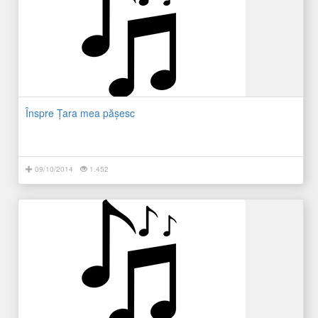
Înspre Ţara mea păşesc
09/10/2014
1.452