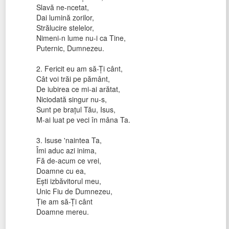
Slavă ne-ncetat,
Dai lumină zorilor,
Strălucire stelelor,
Nimeni-n lume nu-i ca Tine,
Puternic, Dumnezeu.
2. Fericit eu am să-Ți cânt,
Cât voi trăi pe pământ,
De iubirea ce mi-ai arătat,
Niciodată singur nu-s,
Sunt pe brațul Tău, Isus,
M-ai luat pe veci în mâna Ta.
3. Isuse 'naintea Ta,
Îmi aduc azi inima,
Fă de-acum ce vrei,
Doamne cu ea,
Ești izbăvitorul meu,
Unic Fiu de Dumnezeu,
Ție am să-Ți cânt
Doamne mereu.