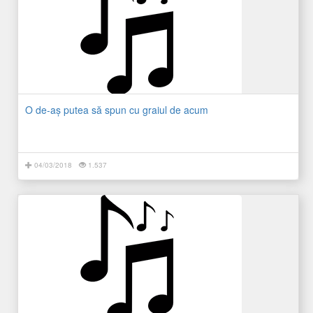
O de-aş putea să spun cu graiul de acum
04/03/2018
1.537