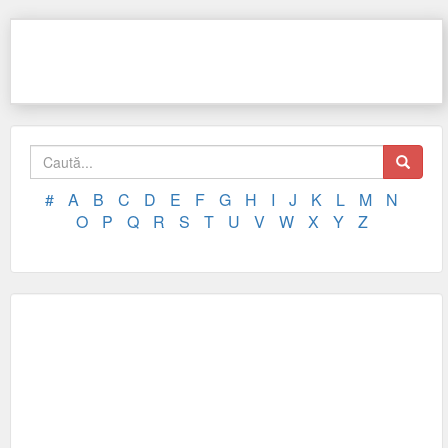
#
A
B
C
D
E
F
G
H
I
J
K
L
M
N
O
P
Q
R
S
T
U
V
W
X
Y
Z