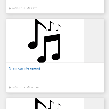
14/03/2016
3.270
N-am cuvinte uneori
04/03/2018
19.186