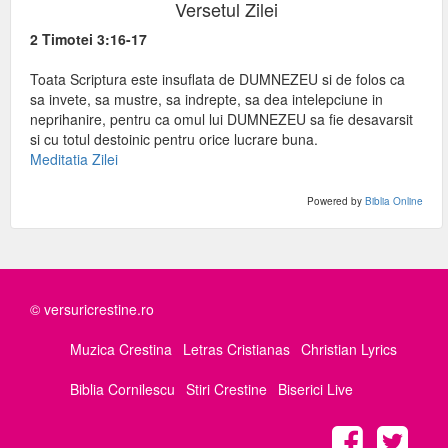
Versetul Zilei
2 Timotei 3:16-17
Toata Scriptura este insuflata de DUMNEZEU si de folos ca
sa invete, sa mustre, sa indrepte, sa dea intelepciune in
neprihanire, pentru ca omul lui DUMNEZEU sa fie desavarsit
si cu totul destoinic pentru orice lucrare buna.
Meditatia Zilei
Powered by
Biblia Online
© versuricrestine.ro
Muzica Crestina
Letras Cristianas
Christian Lyrics
Biblia Cornilescu
Stiri Crestine
Biserici Live