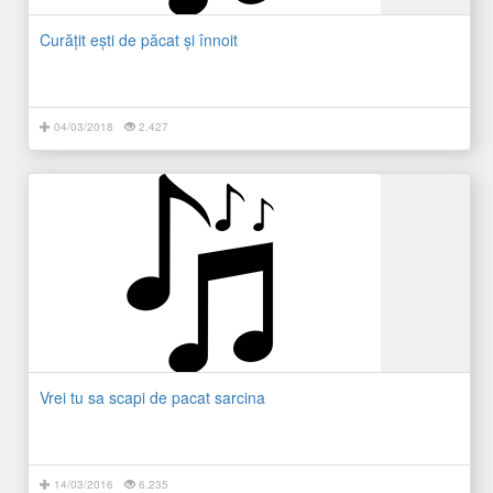
Curăţit eşti de păcat şi înnoit
04/03/2018
2.427
Vrei tu sa scapi de pacat sarcina
14/03/2016
6.235