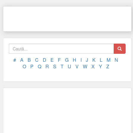
#
A
B
C
D
E
F
G
H
I
J
K
L
M
N
O
P
Q
R
S
T
U
V
W
X
Y
Z