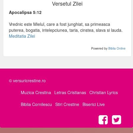
Versetul Zilei
Apocalipsa 5:12
Vrednic este Mielul, care a fost junghiat, sa primeasca
puterea, bogatia, intelepciunea, taria, cinstea, slava si lauda.
Meditatia Zilei
Powered by
Biblia Online
© versuricrestine.ro
Muzica Crestina
Letras Cristianas
Christian Lyrics
Biblia Cornilescu
Stiri Crestine
Biserici Live