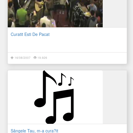
Curatit Esti De Pacat
16/08/2007
19.926
Sângele Tau, m-a cura?it