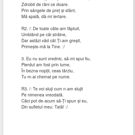
Zdrobit de răni ce doare.
Prin sângele de preţ şi sfânt,
Mă spală, dă-mi iertare.
R2. /: De toate câte-am făptuit,
Umblând pe căi străine,
Dar astăzi văd cât Ţi-am greşit,
Primeşte-mă la Tine. :/
3. Eu nu sunt vrednic, să-mi spui fiu,
Pierdut am fost prin lume,
În bezna nopţii, ceas târziu,
Tu m-ai chemat pe nume.
R3. /: Te voi sluji cum n-am slujit
Pe nimenea vreodată.
Căci pot de-acum să-Ţi spun şi eu,
Din sufletul meu: Tată! :/