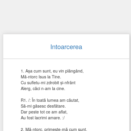
Intoarcerea
1. Aşa cum sunt, eu vin plângând,
Mă-ntorc Isus la Tine.
Cu sufletu-mi zdrobit şi-nfrânt
Alerg, căci n-am la cine.
R1. /: În toată lumea am căutat,
Să-mi găsesc desfătare.
Dar peste tot ce am aflat,
Au fost lacrimi amare. :/
2. Mă-ntorc, primeşte-mă cum sunt,