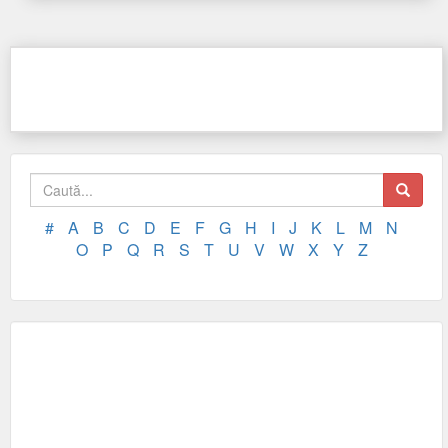
#
A
B
C
D
E
F
G
H
I
J
K
L
M
N
O
P
Q
R
S
T
U
V
W
X
Y
Z