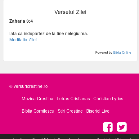
Versetul Zilei
Zaharia 3:4
Iata ca indepartez de la tine nelegiuirea.
Meditatia Zilei
Powered by
Biblia Online
© versuricrestine.ro
Muzica Crestina
Letras Cristianas
Christian Lyrics
Biblia Cornilescu
Stiri Crestine
Biserici Live