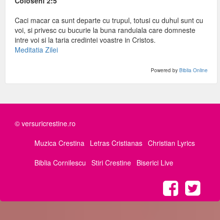
Coloseni 2:5
Caci macar ca sunt departe cu trupul, totusi cu duhul sunt cu
voi, si privesc cu bucurie la buna randuiala care domneste
intre voi si la taria credintei voastre in Cristos.
Meditatia Zilei
Powered by
Biblia Online
© versuricrestine.ro
Muzica Crestina
Letras Cristianas
Christian Lyrics
Biblia Cornilescu
Stiri Crestine
Biserici Live