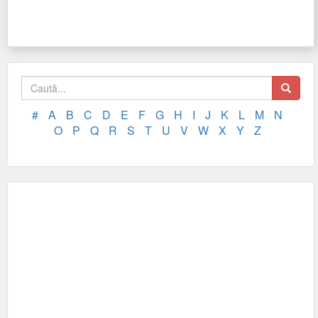
#
A
B
C
D
E
F
G
H
I
J
K
L
M
N
O
P
Q
R
S
T
U
V
W
X
Y
Z