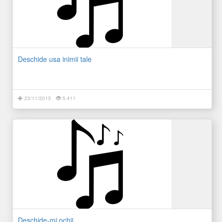
Deschide usa inimii tale
23/11/2015
5.411
Deschide-mi ochii