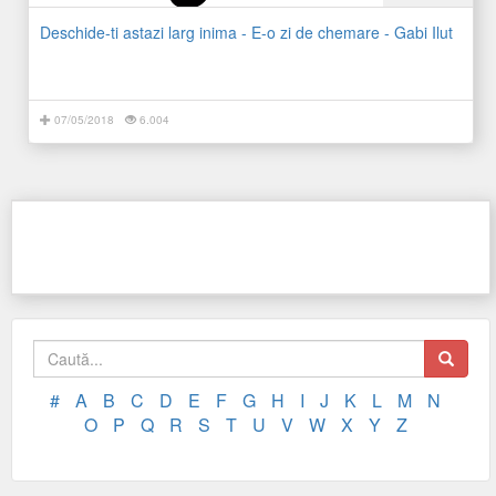
Deschide-ti astazi larg inima - E-o zi de chemare - Gabi Ilut
07/05/2018
6.004
#
A
B
C
D
E
F
G
H
I
J
K
L
M
N
O
P
Q
R
S
T
U
V
W
X
Y
Z