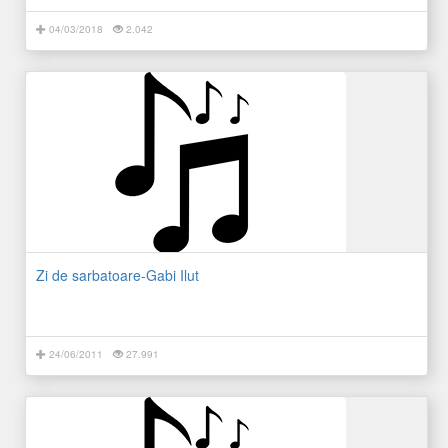
04/03/2018
2.042
Zi de sarbatoare-Gabi Ilut
24/06/2011
27.991