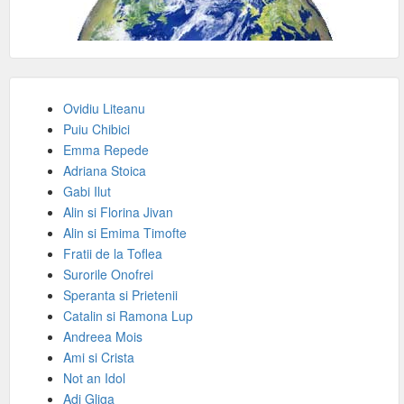
Ovidiu Liteanu
Puiu Chibici
Emma Repede
Adriana Stoica
Gabi Ilut
Alin si Florina Jivan
Alin si Emima Timofte
Fratii de la Toflea
Surorile Onofrei
Speranta si Prietenii
Catalin si Ramona Lup
Andreea Mois
Ami si Crista
Not an Idol
Adi Gliga