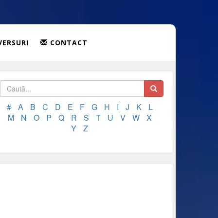
VERSURI
CONTACT
#
A
B
C
D
E
F
G
H
I
J
K
L
M
N
O
P
Q
R
S
T
U
V
W
X
Y
Z