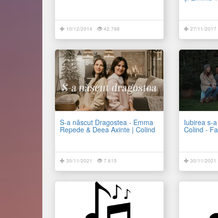
10/12/2014
42.798
27/11/2017
S-a născut Dragostea - Emma
Iubirea s-a
Repede & Deea Axinte | Colind
Colind - Fa
30/11/2021
7.615
30/11/2021