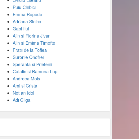
Ovidiu Liteanu
Puiu Chibici
Emma Repede
Adriana Stoica
Gabi Ilut
Alin si Florina Jivan
Alin si Emima Timofte
Fratii de la Toflea
Surorile Onofrei
Speranta si Prietenii
Catalin si Ramona Lup
Andreea Mois
Ami si Crista
Not an Idol
Adi Gliga