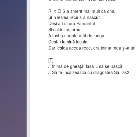
R. /: El S-a smerit mai mult ca omul
Și-n ieslea rece s-a născut.
Deși a Lui era Pământul
Și caldul așternut.
A fost o noapte atât de lunga
Deși-n lumină locuia.
Dar ieslea aceea rece, era inima mea și-a ta! 
[T]
/: Inimă de gheață, lasă-L să se nască
/: Să te încălzească cu dragostea Sa. :/X2