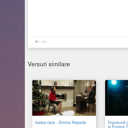
1.735
Versuri similare
Ieslea rece - Emma Repede
Împreună d
și Emima T