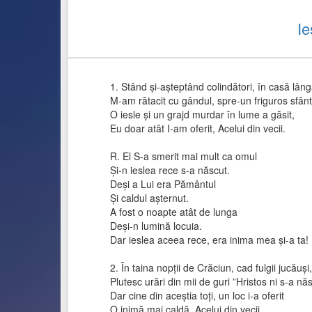
Ie
1. Stând și-așteptând colindători, în casă lâng
M-am rătacit cu gândul, spre-un friguros sfânt
O iesle și un grajd murdar în lume a găsit,
Eu doar atât I-am oferit, Acelui din vecii.
R. El S-a smerit mai mult ca omul
Și-n ieslea rece s-a născut.
Deși a Lui era Pământul
Și caldul așternut.
A fost o noapte atât de lunga
Deși-n lumină locuia.
Dar ieslea aceea rece, era inima mea și-a ta!
2. În taina nopții de Crăciun, cad fulgii jucăuși,
Plutesc urări din mii de guri ”Hristos ni s-a năs
Dar cine din aceștia toți, un loc i-a oferit
O inimă mai caldă, Acelui din vecii..