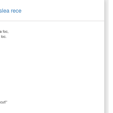
slea rece
a foc,
 loc.
cut!”