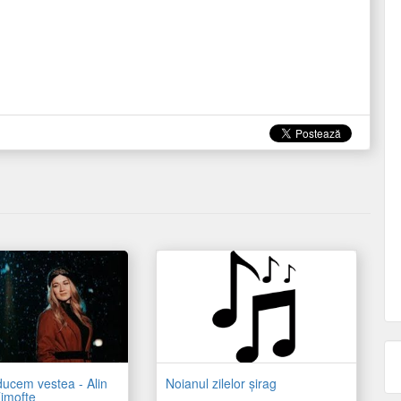
ucem vestea - Alin
Noianul zilelor şirag
imofte