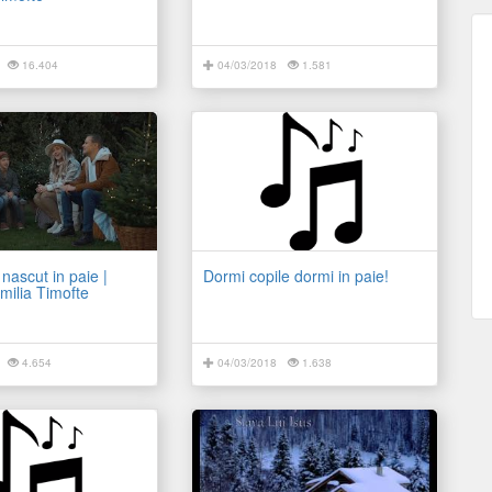
16.404
04/03/2018
1.581
 nascut in paie |
Dormi copile dormi in paie!
milia Timofte
4.654
04/03/2018
1.638