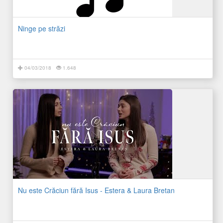
Ninge pe străzi
04/03/2018
1.648
Nu este Crăciun fără Isus - Estera & Laura Bretan