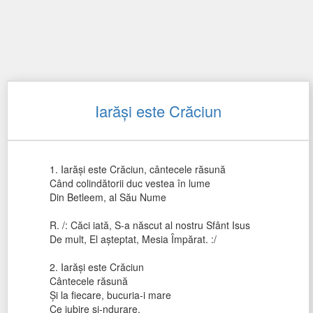
Iarăși este Crăciun
1. Iarăși este Crăciun, cântecele răsună
Când colindătorii duc vestea în lume
Din Betleem, al Său Nume
R. /: Căci iată, S-a născut al nostru Sfânt Isus
De mult, El aşteptat, Mesia Împărat. :/
2. Iarăși este Crăciun
Cântecele răsună
Și la fiecare, bucuria-i mare
Ce iubire și-ndurare.