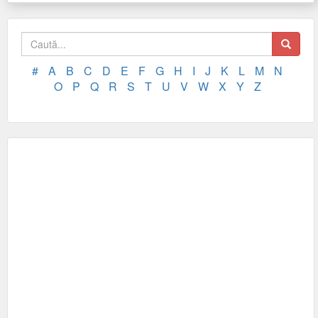
#
A
B
C
D
E
F
G
H
I
J
K
L
M
N
O
P
Q
R
S
T
U
V
W
X
Y
Z