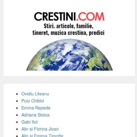
Ovidiu Liteanu
Puiu Chibici
Emma Repede
Adriana Stoica
Gabi Ilut
Alin si Florina Jivan
Alin si Emima Timofte