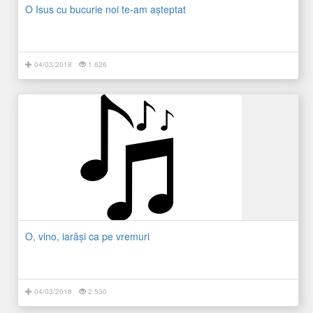
O Isus cu bucurie noi te-am așteptat
04/03/2018
1.626
O, vino, iarăşi ca pe vremuri
04/03/2018
2.530