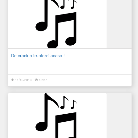
De craciun te-ntorci acasa !
11/12/2013
6.667