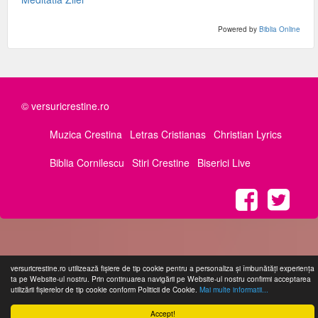
Powered by
Biblia Online
© versuricrestine.ro
Muzica Crestina
Letras Cristianas
Christian Lyrics
Biblia Cornilescu
Stiri Crestine
Biserici Live
versuricrestine.ro utilizează fişiere de tip cookie pentru a personaliza și îmbunătăți experiența
ta pe Website-ul nostru. Prin continuarea navigării pe Website-ul nostru confirmi acceptarea
utilizării fişierelor de tip cookie conform Politicii de Cookie.
Mai multe informatii...
Accept!