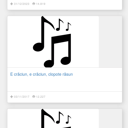
31/12/2023
14.819
E crăciun, e crăciun, clopote răsun
03/11/2017
12.227