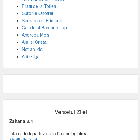
Fratii de la Toflea
Surorile Onofrei
Speranta si Prietenii
Catalin si Ramona Lup
Andreea Mois
Ami si Crista
Not an Idol
Adi Gliga
Versetul Zilei
Zaharia 3:4
Iata ca indepartez de la tine nelegiuirea.
Meditatia Zilei