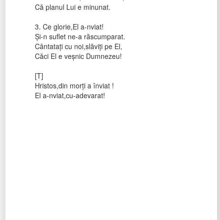
Că planul Lui e minunat.
3. Ce glorie,El a-nviat!
Și-n suflet ne-a răscumparat.
Cântatați cu noi,slăviți pe El,
Căci El e veșnic Dumnezeu!
[T]
Hristos,din morți a înviat !
El a-nviat,cu-adevarat!