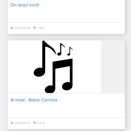
Din lanţul morţii
04/03/2018
1.997
Ai inviat - Boboc Carmina
03/04/2016
4.216