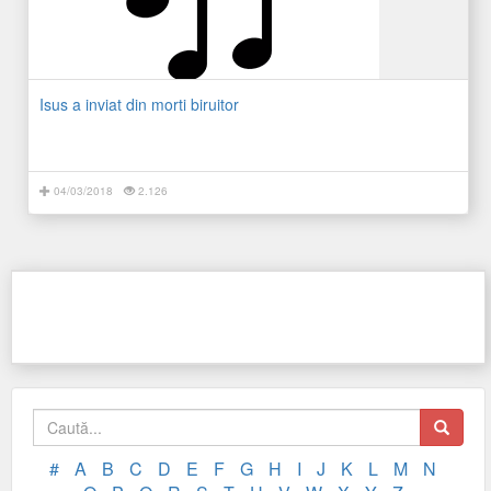
Isus a inviat din morti biruitor
04/03/2018
2.126
#
A
B
C
D
E
F
G
H
I
J
K
L
M
N