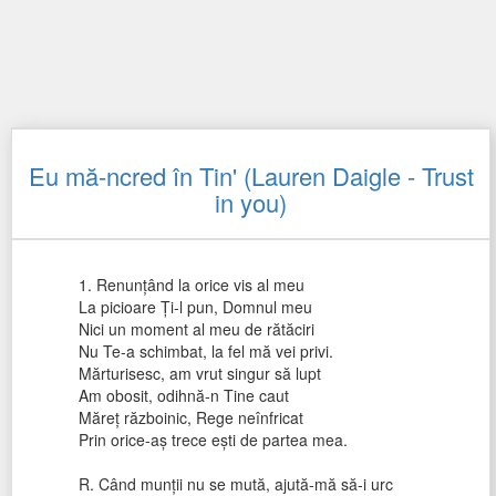
Eu mă-ncred în Tin' (Lauren Daigle - Trust
in you)
1. Renunțând la orice vis al meu
La picioare Ți-l pun, Domnul meu
Nici un moment al meu de rătăciri
Nu Te-a schimbat, la fel mă vei privi.
Mărturisesc, am vrut singur să lupt
Am obosit, odihnă-n Tine caut
Măreț războinic, Rege neînfricat
Prin orice-aș trece ești de partea mea.
R. Când munții nu se mută, ajută-mă să-i urc