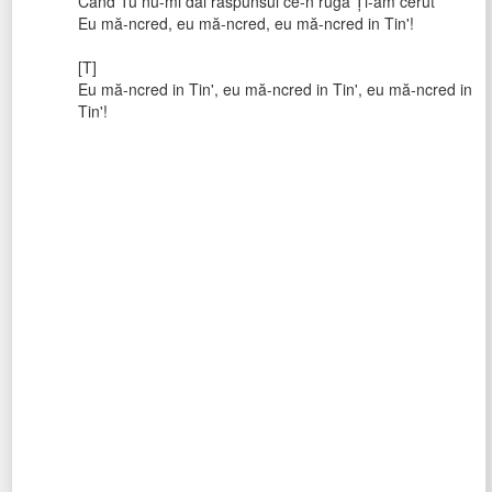
Când Tu nu-mi dai răspunsul ce-n rugă Ți-am cerut
Eu mă-ncred, eu mă-ncred, eu mă-ncred in Tin'!
[T]
Eu mă-ncred in Tin', eu mă-ncred in Tin', eu mă-ncred in
Tin'!