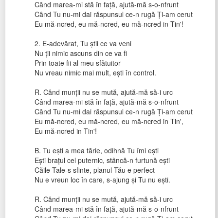
Când marea-mi stă în față, ajută-mă s-o-nfrunt
Când Tu nu-mi dai răspunsul ce-n rugă Ți-am cerut
Eu mă-ncred, eu mă-ncred, eu mă-ncred in Tin'!
2. E-adevărat, Tu știi ce va veni
Nu ții nimic ascuns din ce va fi
Prin toate fii al meu sfătuitor
Nu vreau nimic mai mult, ești în control.
R. Când munții nu se mută, ajută-mă să-i urc
Când marea-mi stă în față, ajută-mă s-o-nfrunt
Când Tu nu-mi dai răspunsul ce-n rugă Ți-am cerut
Eu mă-ncred, eu mă-ncred, eu mă-ncred in Tin',
Eu mă-ncred in Tin'!
B. Tu ești a mea tărie, odihnă Tu îmi ești
Ești brațul cel puternic, stâncă-n furtună ești
Căile Tale-s sfinte, planul Tău e perfect
Nu e vreun loc în care, s-ajung și Tu nu ești.
R. Când munții nu se mută, ajută-mă să-i urc
Când marea-mi stă în față, ajută-mă s-o-nfrunt