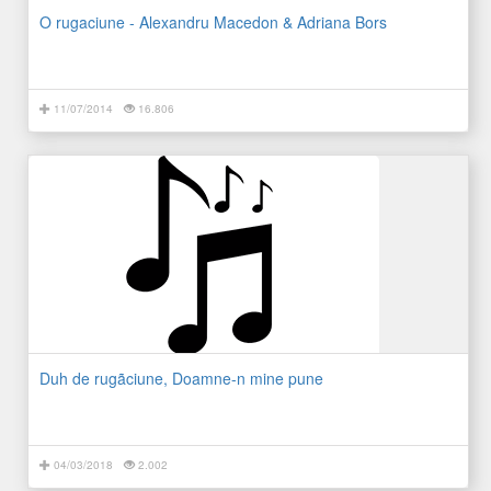
O rugaciune - Alexandru Macedon & Adriana Bors
11/07/2014
16.806
Duh de rugãciune, Doamne-n mine pune
04/03/2018
2.002