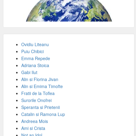
Ovidiu Liteanu
Puiu Chibici
Emma Repede
Adriana Stoica
Gabi Ilut
Alin si Florina Jivan
Alin si Emima Timofte
Fratii de la Toflea
Surorile Onofrei
Speranta si Prietenii
Catalin si Ramona Lup
Andreea Mois
Ami si Crista
Not an Idol