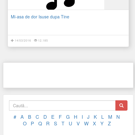
Mi-asa de dor Isuse dupa Tine
14/03/2016
12.185
#
A
B
C
D
E
F
G
H
I
J
K
L
M
N
O
P
Q
R
S
T
U
V
W
X
Y
Z