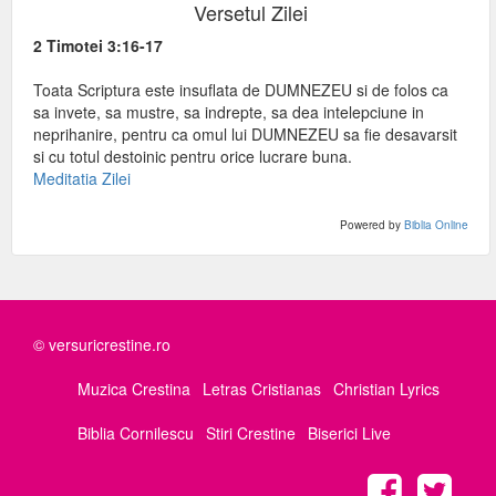
Versetul Zilei
2 Timotei 3:16-17
Toata Scriptura este insuflata de DUMNEZEU si de folos ca
sa invete, sa mustre, sa indrepte, sa dea intelepciune in
neprihanire, pentru ca omul lui DUMNEZEU sa fie desavarsit
si cu totul destoinic pentru orice lucrare buna.
Meditatia Zilei
Powered by
Biblia Online
© versuricrestine.ro
Muzica Crestina
Letras Cristianas
Christian Lyrics
Biblia Cornilescu
Stiri Crestine
Biserici Live