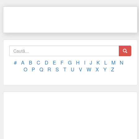
#
A
B
C
D
E
F
G
H
I
J
K
L
M
N
O
P
Q
R
S
T
U
V
W
X
Y
Z