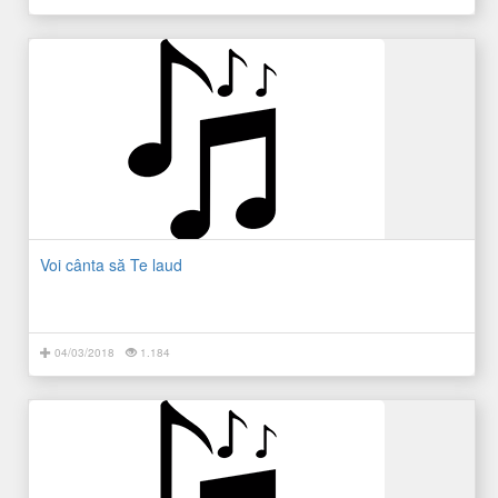
Voi cânta să Te laud
04/03/2018
1.184