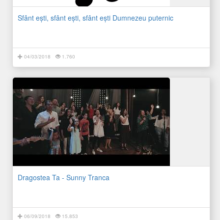
Sfânt eşti, sfânt eşti, sfânt eşti Dumnezeu puternic
04/03/2018
1.760
Dragostea Ta - Sunny Tranca
06/09/2018
15.853