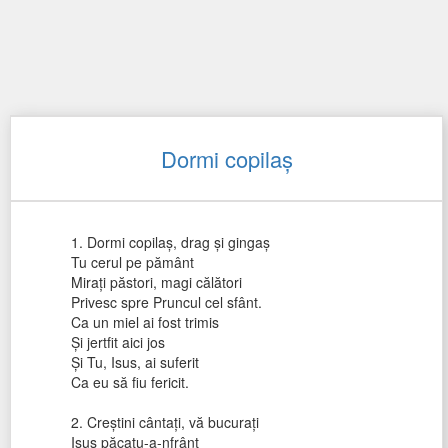
Dormi copilaş
1. Dormi copilaş, drag şi gingaş
Tu cerul pe pământ
Miraţi păstori, magi călători
Privesc spre Pruncul cel sfânt.
Ca un miel ai fost trimis
Şi jertfit aici jos
Şi Tu, Isus, ai suferit
Ca eu să fiu fericit.
2. Creştini cântaţi, vă bucuraţi
Isus păcatu-a-nfrânt