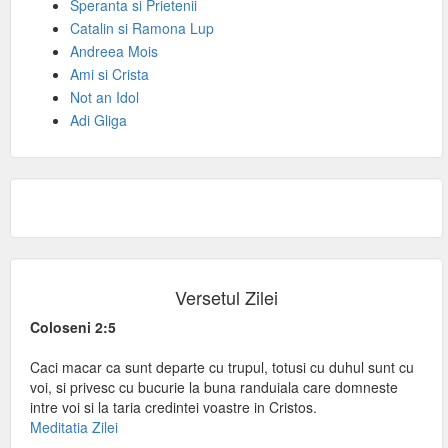
Speranta si Prietenii
Catalin si Ramona Lup
Andreea Mois
Ami si Crista
Not an Idol
Adi Gliga
Versetul Zilei
Coloseni 2:5
Caci macar ca sunt departe cu trupul, totusi cu duhul sunt cu
voi, si privesc cu bucurie la buna randuiala care domneste
intre voi si la taria credintei voastre in Cristos.
Meditatia Zilei