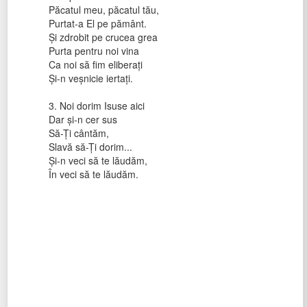
Păcatul meu, păcatul tău,
Purtat-a El pe pământ.
Şi zdrobit pe crucea grea
Purta pentru noi vina
Ca noi să fim eliberaţi
Şi-n veşnicie iertaţi.
3. Noi dorim Isuse aici
Dar şi-n cer sus
Să-Ţi cântăm,
Slavă să-Ţi dorim...
Şi-n veci să te lăudăm,
În veci să te lăudăm.