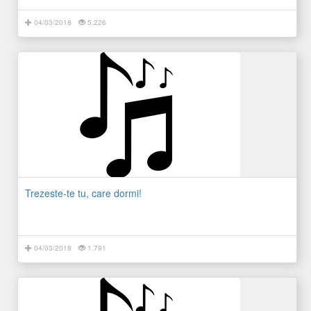
04/03/2018
5.226
Trezeste-te tu, care dormi!
04/03/2018
1.791