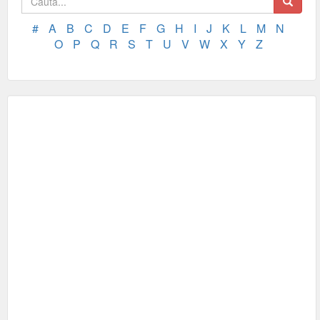
#
A
B
C
D
E
F
G
H
I
J
K
L
M
N
O
P
Q
R
S
T
U
V
W
X
Y
Z