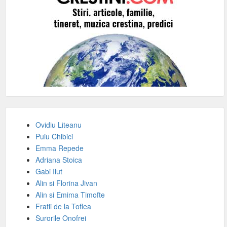
Ovidiu Liteanu
Puiu Chibici
Emma Repede
Adriana Stoica
Gabi Ilut
Alin si Florina Jivan
Alin si Emima Timofte
Fratii de la Toflea
Surorile Onofrei