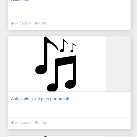
04/03/2018
1.503
Astăzi vin şi-mi plec genunchii
04/03/2018
2.755