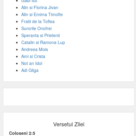
Gabi Ilut
Alin si Florina Jivan
Alin si Emima Timofte
Fratii de la Toflea
Surorile Onofrei
Speranta si Prietenii
Catalin si Ramona Lup
Andreea Mois
Ami si Crista
Not an Idol
Adi Gliga
Versetul Zilei
Coloseni 2:5