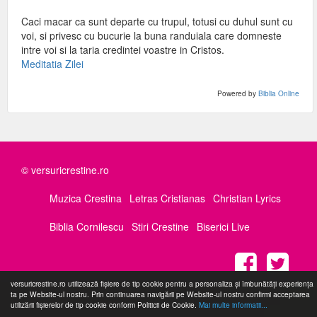
Caci macar ca sunt departe cu trupul, totusi cu duhul sunt cu
voi, si privesc cu bucurie la buna randuiala care domneste
intre voi si la taria credintei voastre in Cristos.
Meditatia Zilei
Powered by
Biblia Online
© versuricrestine.ro
Muzica Crestina
Letras Cristianas
Christian Lyrics
Biblia Cornilescu
Stiri Crestine
Biserici Live
versuricrestine.ro utilizează fişiere de tip cookie pentru a personaliza și îmbunătăți experiența
ta pe Website-ul nostru. Prin continuarea navigării pe Website-ul nostru confirmi acceptarea
utilizării fişierelor de tip cookie conform Politicii de Cookie.
Mai multe informatii...