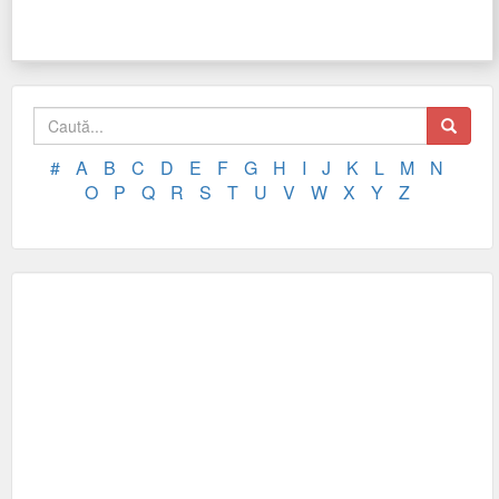
#
A
B
C
D
E
F
G
H
I
J
K
L
M
N
O
P
Q
R
S
T
U
V
W
X
Y
Z