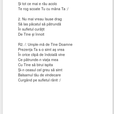
Şi tot ce mai e rău acolo
Te rog scoate Tu cu mâna Ta :/
2. Nu mai vreau Isuse drag
Să las păcatul să pătrundă
În sufletul curăţit
De Tine şi înnoit
R2. /: Umple-mă de Tine Doamne
Prezenţa Ta s-o simt aş vrea
În orice clipă de îndoială vine
Ce pătrunde-n viaţa mea
Cu Tine să birui ispita
Şi-n ceasul cel greu să simt
Balsamul tău de vindecare
Curgând pe sufletul rănit :/