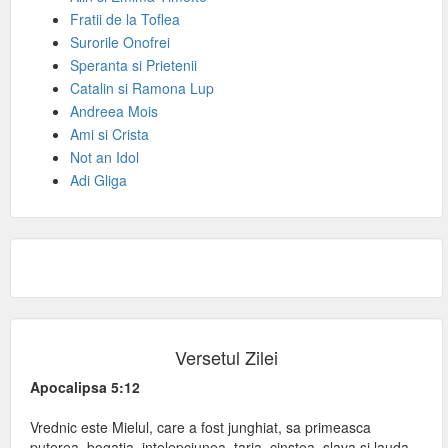
Fratii de la Toflea
Surorile Onofrei
Speranta si Prietenii
Catalin si Ramona Lup
Andreea Mois
Ami si Crista
Not an Idol
Adi Gliga
Versetul Zilei
Apocalipsa 5:12
Vrednic este Mielul, care a fost junghiat, sa primeasca
puterea, bogatia, intelepciunea, taria, cinstea, slava si lauda.