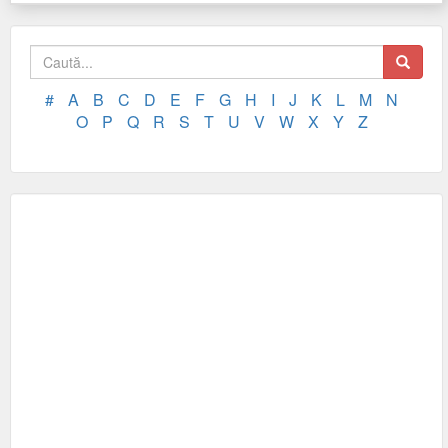
#
A
B
C
D
E
F
G
H
I
J
K
L
M
N
O
P
Q
R
S
T
U
V
W
X
Y
Z