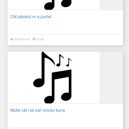
Cât păcatul m-a purtat
04/03/2018
3.228
Multe căi i se par omului bune