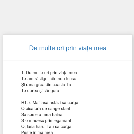
De multe ori prin viaţa mea
1. De multe ori prin viaţa mea
Te-am răstignit din nou Isuse
Şi rana grea din coasta Ta
Te durea şi sângera
R1. /: Mai lasă astăzi să curgă
O picătură de sânge sfânt
Să spele a mea haină
S-o înnoesc prin legământ
O, lasă harul Tău să curgă
Peste inima mea