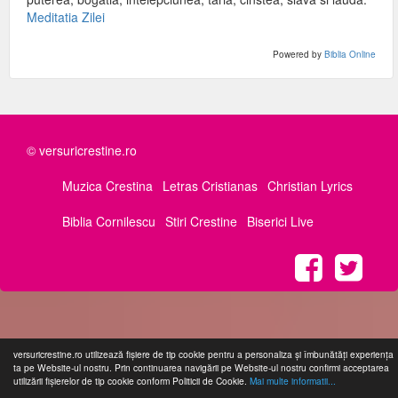
Meditatia Zilei
Powered by
Biblia Online
© versuricrestine.ro
Muzica Crestina
Letras Cristianas
Christian Lyrics
Biblia Cornilescu
Stiri Crestine
Biserici Live
versuricrestine.ro utilizează fişiere de tip cookie pentru a personaliza și îmbunătăți experiența
ta pe Website-ul nostru. Prin continuarea navigării pe Website-ul nostru confirmi acceptarea
utilizării fişierelor de tip cookie conform Politicii de Cookie.
Mai multe informatii...