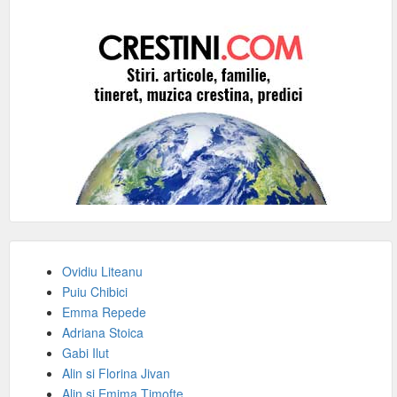
Ovidiu Liteanu
Puiu Chibici
Emma Repede
Adriana Stoica
Gabi Ilut
Alin si Florina Jivan
Alin si Emima Timofte