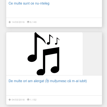
Ce multe sunt ce nu-nteleg
14/03/2016
6.149
De multe ori am alergat (Îţi mulţumesc că m-ai iubit)
04/03/2018
1.152