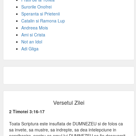
Surorile Onofrei
Speranta si Prietenii
Catalin si Ramona Lup
Andreea Mois
Ami si Crista
Not an Idol
Adi Gliga
Versetul Zilei
2 Timotei 3:16-17
Toata Scriptura este insuflata de DUMNEZEU si de folos ca
sa invete, sa mustre, sa indrepte, sa dea intelepciune in
neprihanire, pentru ca omul lui DUMNEZEU sa fie desavarsit