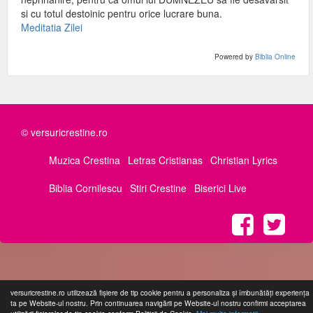
si cu totul destoinic pentru orice lucrare buna.
Meditatia Zilei
Powered by
Biblia Online
© versuricrestine.ro
Muzica Crestina
Letras Cristianas
Christian Lyrics
Biblia Cornilescu
Stiri Crestine
Biserici Live
versuricrestine.ro utilizează fişiere de tip cookie pentru a personaliza și îmbunătăți experiența
ta pe Website-ul nostru. Prin continuarea navigării pe Website-ul nostru confirmi acceptarea