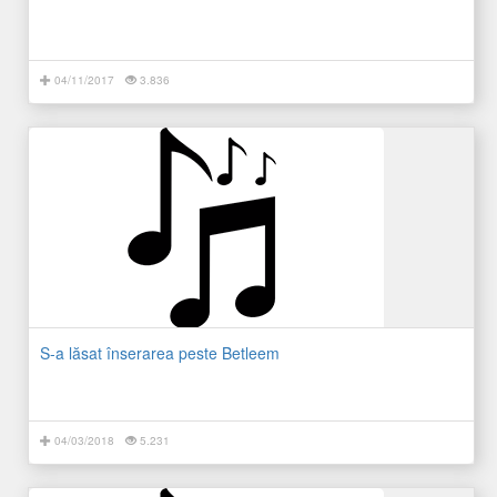
04/11/2017
3.836
S-a lăsat înserarea peste Betleem
04/03/2018
5.231