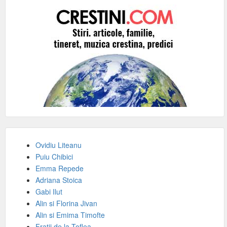
Ovidiu Liteanu
Puiu Chibici
Emma Repede
Adriana Stoica
Gabi Ilut
Alin si Florina Jivan
Alin si Emima Timofte
Fratii de la Toflea