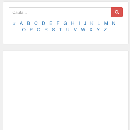
#
A
B
C
D
E
F
G
H
I
J
K
L
M
N
O
P
Q
R
S
T
U
V
W
X
Y
Z