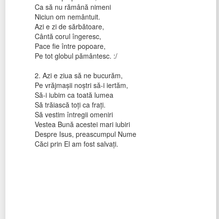
Ca să nu rămână nimeni
Niciun om nemântuit.
Azi e zi de sărbătoare,
Cântă corul îngeresc,
Pace fie între popoare,
Pe tot globul pământesc. :/
2. Azi e ziua să ne bucurăm,
Pe vrăjmaşii noştri să-i iertăm,
Să-i iubim ca toată lumea
Să trăiască toţi ca fraţi.
Să vestim întregii omeniri
Vestea Bună acestei mari iubiri
Despre Isus, preascumpul Nume
Căci prin El am fost salvaţi.