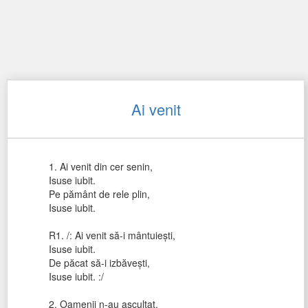
Ai venit
1. Ai venit din cer senin,
Isuse iubit.
Pe pământ de rele plin,
Isuse iubit.
R1. /: Ai venit să-i mântuieşti,
Isuse iubit.
De păcat să-i izbăveşti,
Isuse iubit. :/
2. Oamenii n-au ascultat.