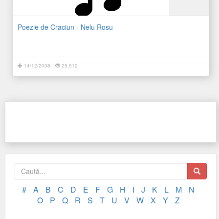
Poezie de Craciun - Nelu Rosu
14/12/2008
25.512
#
A
B
C
D
E
F
G
H
I
J
K
L
M
N
O
P
Q
R
S
T
U
V
W
X
Y
Z