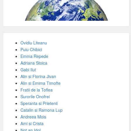
Ovidiu Liteanu
Puiu Chibici
Emma Repede
Adriana Stoica
Gabi Ilut
Alin si Florina Jivan
Alin si Emima Timofte
Fratii de la Toflea
Surorile Onofrei
Speranta si Prietenii
Catalin si Ramona Lup
Andreea Mois
Ami si Crista
Not an Idol