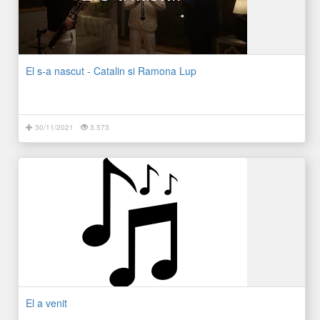
El s-a nascut - Catalin si Ramona Lup
30/11/2021
3.573
El a venit