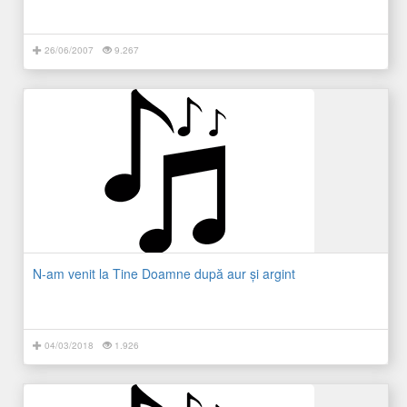
26/06/2007
9.267
N-am venit la Tine Doamne după aur și argint
04/03/2018
1.926