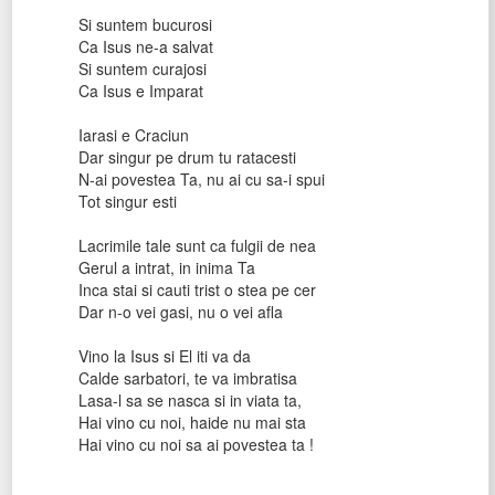
Si suntem bucurosi
Ca Isus ne-a salvat
Si suntem curajosi
Ca Isus e Imparat
Iarasi e Craciun
Dar singur pe drum tu ratacesti
N-ai povestea Ta, nu ai cu sa-i spui
Tot singur esti
Lacrimile tale sunt ca fulgii de nea
Gerul a intrat, in inima Ta
Inca stai si cauti trist o stea pe cer
Dar n-o vei gasi, nu o vei afla
Vino la Isus si El iti va da
Calde sarbatori, te va imbratisa
Lasa-l sa se nasca si in viata ta,
Hai vino cu noi, haide nu mai sta
Hai vino cu noi sa ai povestea ta !