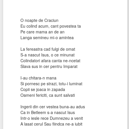
O noapte de Craciun
Eu colind acum, cant povestea ta
Pe care mama an de an
Langa semineu mi-o amintea
La fereastra cad fulgi de omat
S-a nascut Isus, o ce minunat
Colindatori afara canta ne-ncetat
Slava sus in cer pentru Imparat
I-au chitara-n mana
Si pornesc pe strazi, totu-i luminat
Copii se joaca in zapada
Oameni fericiti, ca sunt salvati
Ingerii din cer vestea buna-au adus
Ca in Betleem s-a nascut Isus
Intr-o iesle rece Dumnezeu a venit
A lasat cerul Sau fiindca ne-a iubit