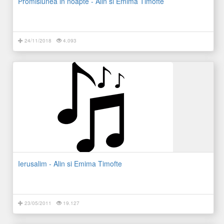
Promisiunea in noapte - Alin si Emima Timofte
24/11/2018
4.093
Ierusalim - Alin si Emima Timofte
23/05/2011
19.127