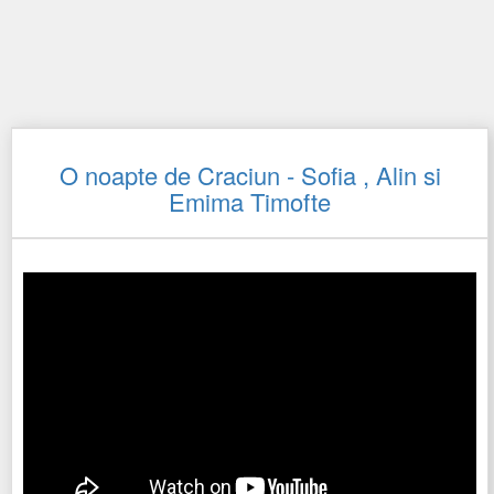
O noapte de Craciun - Sofia , Alin si
Emima Timofte