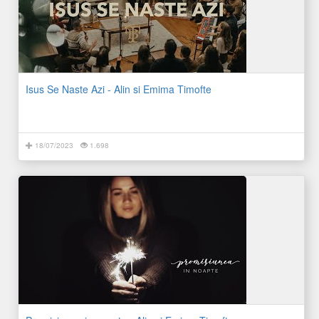
Isus Se Naste Azi - Alin si Emima Timofte
18/07/2023
1.698