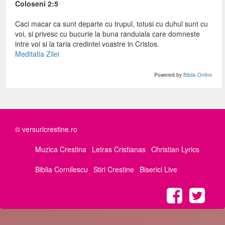
Coloseni 2:5
Caci macar ca sunt departe cu trupul, totusi cu duhul sunt cu
voi, si privesc cu bucurie la buna randuiala care domneste
intre voi si la taria credintei voastre in Cristos.
Meditatia Zilei
Powered by
Biblia Online
© versuricrestine.ro
Muzica Crestina
Letras Cristianas
Christian Lyrics
Biblia Cornilescu
Stiri Crestine
Biserici Live