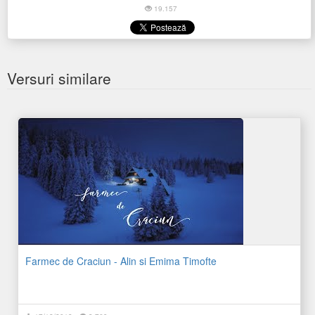
19.157
Versuri similare
Farmec de Craciun - Alin si Emima Timofte