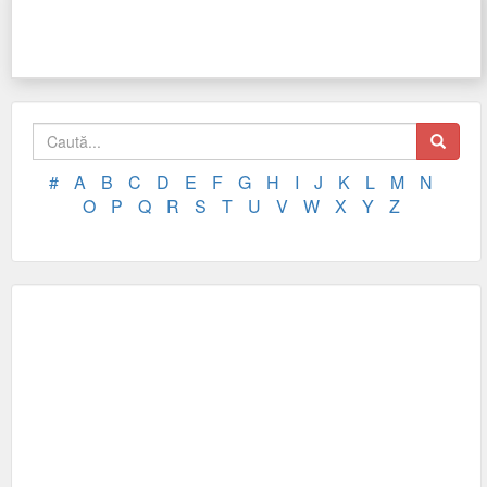
#
A
B
C
D
E
F
G
H
I
J
K
L
M
N
O
P
Q
R
S
T
U
V
W
X
Y
Z