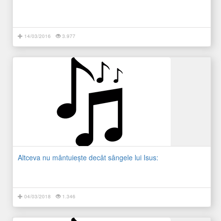
14/03/2016
3.977
Altceva nu mântuiește decât sângele lui Isus:
04/03/2018
1.346