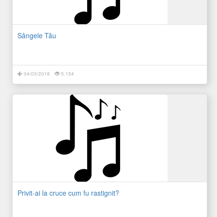
Sângele Tău
04/03/2018
5.154
Privit-ai la cruce cum fu rastignit?