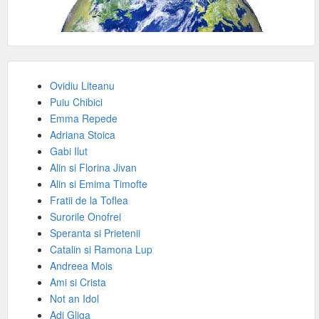
Ovidiu Liteanu
Puiu Chibici
Emma Repede
Adriana Stoica
Gabi Ilut
Alin si Florina Jivan
Alin si Emima Timofte
Fratii de la Toflea
Surorile Onofrei
Speranta si Prietenii
Catalin si Ramona Lup
Andreea Mois
Ami si Crista
Not an Idol
Adi Gliga