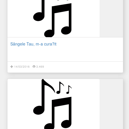
Sângele Tau, m-a cura?it
14/03/2016
3.469