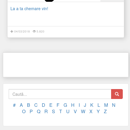
La a ta chemare vin!
04/03/2018
5.820
#
A
B
C
D
E
F
G
H
I
J
K
L
M
N
O
P
Q
R
S
T
U
V
W
X
Y
Z