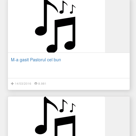
M-a gasit Pastorul cel bun
14/03/2016
8.981