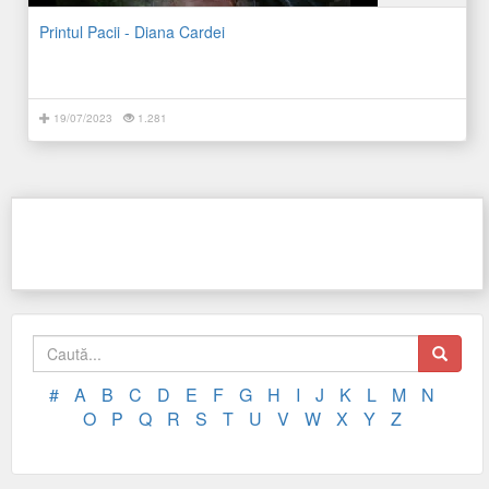
Printul Pacii - Diana Cardei
19/07/2023
1.281
#
A
B
C
D
E
F
G
H
I
J
K
L
M
N
O
P
Q
R
S
T
U
V
W
X
Y
Z