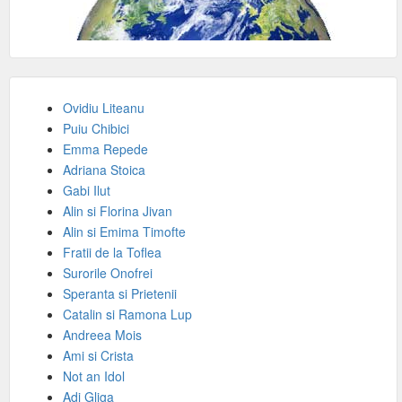
Ovidiu Liteanu
Puiu Chibici
Emma Repede
Adriana Stoica
Gabi Ilut
Alin si Florina Jivan
Alin si Emima Timofte
Fratii de la Toflea
Surorile Onofrei
Speranta si Prietenii
Catalin si Ramona Lup
Andreea Mois
Ami si Crista
Not an Idol
Adi Gliga