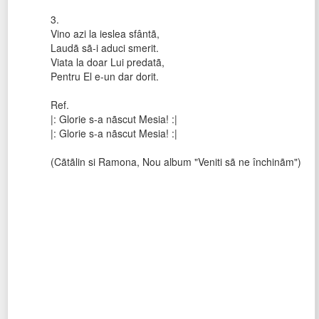
3.
Vino azi la ieslea sfântã,
Laudã sã-i aduci smerit.
Viata la doar Lui predatã,
Pentru El e-un dar dorit.
Ref.
|: Glorie s-a nãscut Mesia! :|
|: Glorie s-a nãscut Mesia! :|
(Cãtãlin si Ramona, Nou album "Veniti sã ne închinãm")