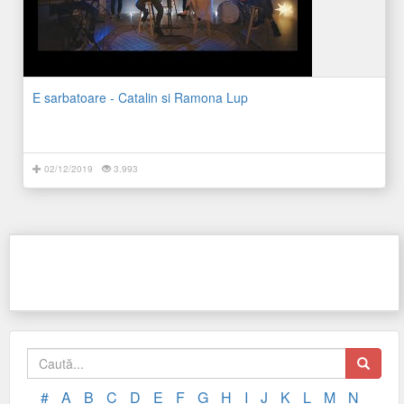
E sarbatoare - Catalin si Ramona Lup
02/12/2019
3.993
#
A
B
C
D
E
F
G
H
I
J
K
L
M
N