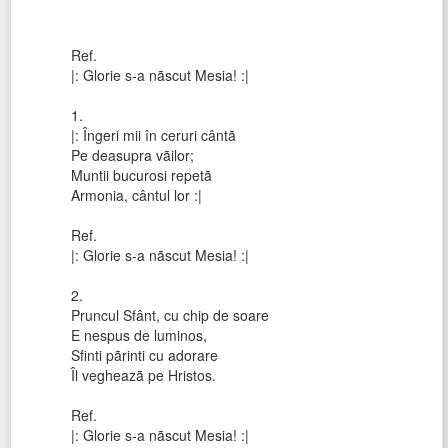
Ref.
|: Glorie s-a nãscut Mesia! :|
1.
|: Îngeri mii în ceruri cântã
Pe deasupra vãilor;
Muntii bucurosi repetã
Armonia, cântul lor :|
Ref.
|: Glorie s-a nãscut Mesia! :|
2.
Pruncul Sfânt, cu chip de soare
E nespus de luminos,
Sfinti pãrinti cu adorare
Îl vegheazã pe Hristos.
Ref.
|: Glorie s-a nãscut Mesia! :|