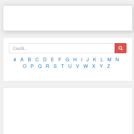
#
A
B
C
D
E
F
G
H
I
J
K
L
M
N
O
P
Q
R
S
T
U
V
W
X
Y
Z