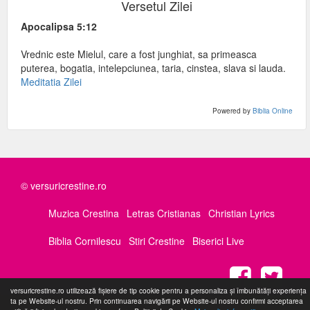
Versetul Zilei
Apocalipsa 5:12
Vrednic este Mielul, care a fost junghiat, sa primeasca
puterea, bogatia, intelepciunea, taria, cinstea, slava si lauda.
Meditatia Zilei
Powered by
Biblia Online
© versuricrestine.ro
Muzica Crestina
Letras Cristianas
Christian Lyrics
Biblia Cornilescu
Stiri Crestine
Biserici Live
versuricrestine.ro utilizează fişiere de tip cookie pentru a personaliza și îmbunătăți experiența
ta pe Website-ul nostru. Prin continuarea navigării pe Website-ul nostru confirmi acceptarea