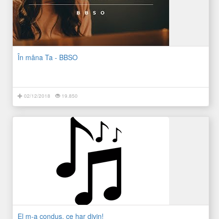
În mâna Ta - BBSO
02/12/2018
19.850
El m-a condus, ce har divin!