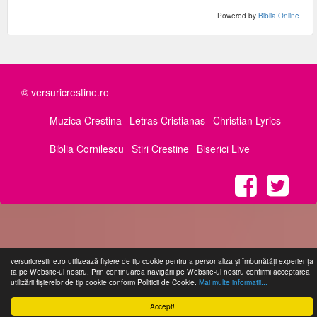
Powered by
Biblia Online
© versuricrestine.ro
Muzica Crestina
Letras Cristianas
Christian Lyrics
Biblia Cornilescu
Stiri Crestine
Biserici Live
versuricrestine.ro utilizează fişiere de tip cookie pentru a personaliza și îmbunătăți experiența
ta pe Website-ul nostru. Prin continuarea navigării pe Website-ul nostru confirmi acceptarea
utilizării fişierelor de tip cookie conform Politicii de Cookie.
Mai multe informatii...
Accept!