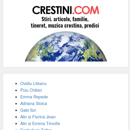
Ovidiu Liteanu
Puiu Chibici
Emma Repede
Adriana Stoica
Gabi Ilut
Alin si Florina Jivan
Alin si Emima Timofte