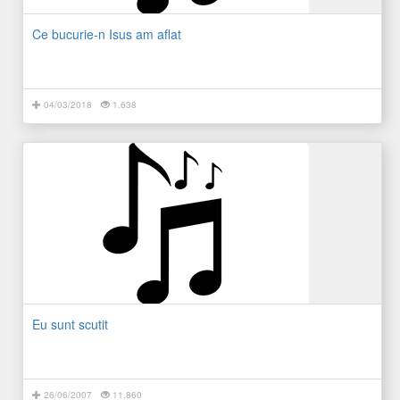
Ce bucurie-n Isus am aflat
04/03/2018
1.638
Eu sunt scutit
26/06/2007
11.860