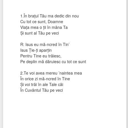
1.În brațul Tău ma dedic din nou
Cu tot ce sunt, Doamne
Viața mea o ții în mâna Ta
Și sunt al Tău pe veci
R: Isus eu mă-ncred în Tin’
Isus Ție-ți aparțin
Pentru Tine eu trăiesc,
Pe deplin mă dăruiesc cu tot ce sunt
2.Te voi avea mereu ’naintea mea
În orice zi mă-ncred în Tine
Și voi trăi în ale Tale căi
În Cuvântul Tău pe veci