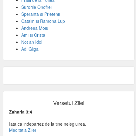
Fratii de la Toflea
Surorile Onofrei
Speranta si Prietenii
Catalin si Ramona Lup
Andreea Mois
Ami si Crista
Not an Idol
Adi Gliga
Versetul Zilei
Zaharia 3:4
Iata ca indepartez de la tine nelegiuirea.
Meditatia Zilei