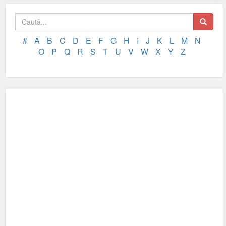
#
A
B
C
D
E
F
G
H
I
J
K
L
M
N
O
P
Q
R
S
T
U
V
W
X
Y
Z