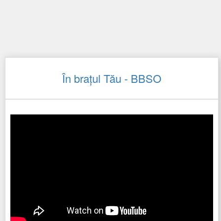
În brațul Tău - BBSO