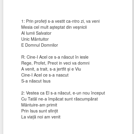
1: Prin profeți s-a vestit ca-ntro zi, va veni
Mesia cel mult așteptat din veșnicii
Al lumii Salvator
Unic Mântuitor
E Domnul Domnilor
R: Cine-I Acel ce s-a născut în iesle
Rege, Profet, Preot in veci va domni
A venit, a trait, s-a jertfit și e Viu
Cine-I Acel ce s-a nascut
S-a născut Isus
2: Vestea ca El s-a născut, e-un nou început
Cu Tatăl ne-a împăcat sunt răscumpărat
Mântuire-am primit
Prin Isus sunt sfințit
La viață noi am venit