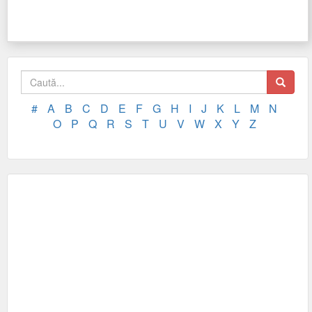
#
A
B
C
D
E
F
G
H
I
J
K
L
M
N
O
P
Q
R
S
T
U
V
W
X
Y
Z