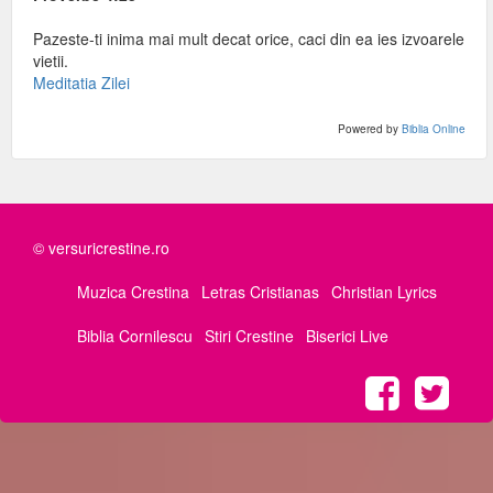
Pazeste-ti inima mai mult decat orice, caci din ea ies izvoarele
vietii.
Meditatia Zilei
Powered by
Biblia Online
© versuricrestine.ro
Muzica Crestina
Letras Cristianas
Christian Lyrics
Biblia Cornilescu
Stiri Crestine
Biserici Live