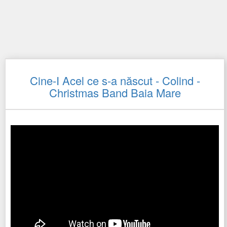
Cine-I Acel ce s-a născut - Colind -
Christmas Band Baia Mare