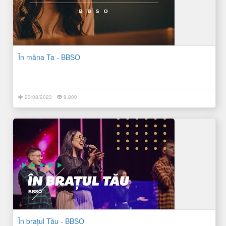
În mâna Ta - BBSO
23/08/2023
9.800
În brațul Tău - BBSO