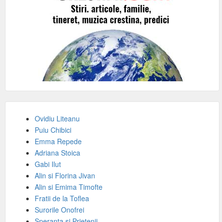
Ovidiu Liteanu
Puiu Chibici
Emma Repede
Adriana Stoica
Gabi Ilut
Alin si Florina Jivan
Alin si Emima Timofte
Fratii de la Toflea
Surorile Onofrei
Speranta si Prietenii