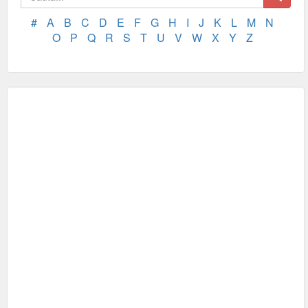
#
A
B
C
D
E
F
G
H
I
J
K
L
M
N
O
P
Q
R
S
T
U
V
W
X
Y
Z