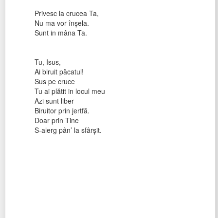
Privesc la crucea Ta,
Nu ma vor înșela.
Sunt in mâna Ta.
Tu, Isus,
Ai biruit păcatul!
Sus pe cruce
Tu ai plătit in locul meu
Azi sunt liber
Biruitor prin jertfă.
Doar prin Tine
S-alerg pân’ la sfârșit.