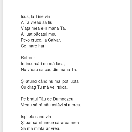
Isus, la Tine vin
A Ta vreau să fiu
Viața mea e-n mâna Ta.
Ai luat păcatul meu
Pe-o cruce, la Calvar.
Ce mare har!
Refren:
În încercări nu mă lăsa,
Nu vreau să cad din mâna Ta.
Și-atunci când nu mai pot lupta
Cu drag Tu mă vei ridica.
Pe brațul Tău de Dumnezeu
Vreau să rămân astăzi și mereu.
Ispitele când vin
Și par să-ntunece cărarea mea
Să mă mintă-ar vrea.