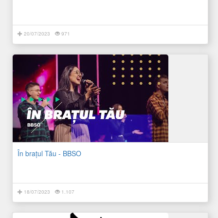
20/07/2023
971
În brațul Tău - BBSO
18/07/2023
1.107