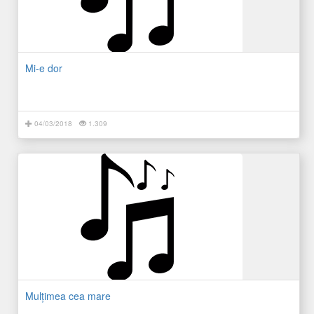
Mi-e dor
04/03/2018
1.309
Mulțimea cea mare