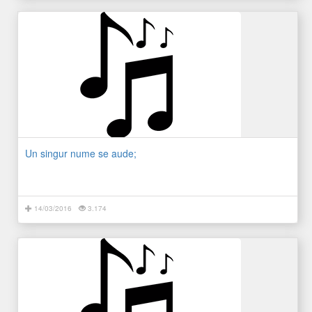
Un singur nume se aude;
14/03/2016
3.174