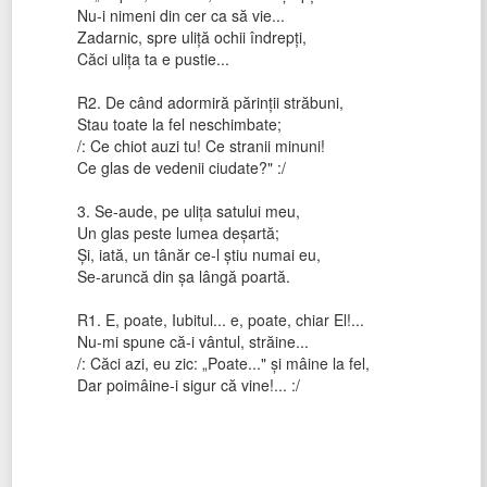
Nu-i nimeni din cer ca să vie...
Zadarnic, spre uliţă ochii îndrepţi,
Căci uliţa ta e pustie...
R2. De când adormiră părinţii străbuni,
Stau toate la fel neschimbate;
/: Ce chiot auzi tu! Ce stranii minuni!
Ce glas de vedenii ciudate?" :/
3. Se-aude, pe uliţa satului meu,
Un glas peste lumea deşartă;
Şi, iată, un tânăr ce-l ştiu numai eu,
Se-aruncă din şa lângă poartă.
R1. E, poate, Iubitul... e, poate, chiar El!...
Nu-mi spune că-i vântul, străine...
/: Căci azi, eu zic: „Poate..." şi mâine la fel,
Dar poimâine-i sigur că vine!... :/