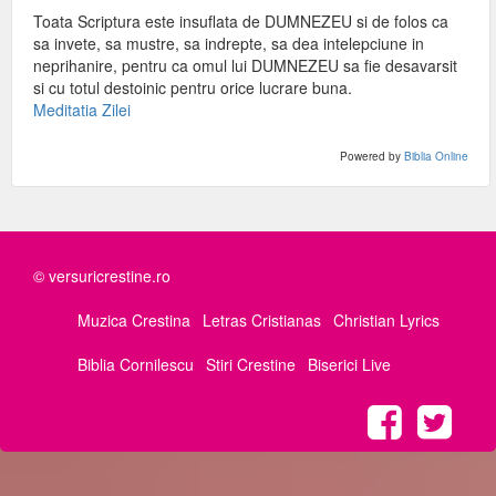
Toata Scriptura este insuflata de DUMNEZEU si de folos ca
sa invete, sa mustre, sa indrepte, sa dea intelepciune in
neprihanire, pentru ca omul lui DUMNEZEU sa fie desavarsit
si cu totul destoinic pentru orice lucrare buna.
Meditatia Zilei
Powered by
Biblia Online
© versuricrestine.ro
Muzica Crestina
Letras Cristianas
Christian Lyrics
Biblia Cornilescu
Stiri Crestine
Biserici Live