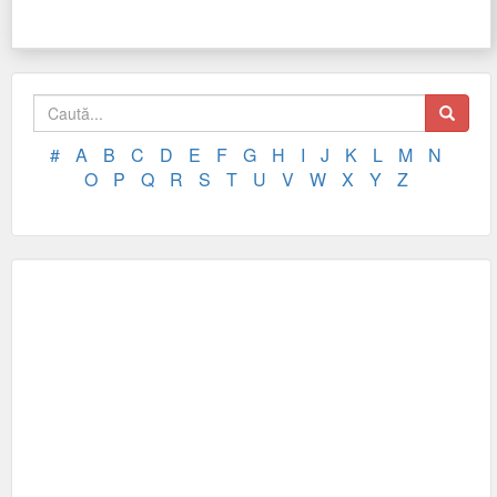
#
A
B
C
D
E
F
G
H
I
J
K
L
M
N
O
P
Q
R
S
T
U
V
W
X
Y
Z