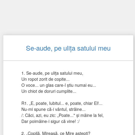
Se-aude, pe uliţa satului meu
1. Se-aude, pe uliţa satului meu,
Un ropot zorit de copite...
O voce... un glas care-l ştiu numai eu...
Un chiot de doruri cumplite...
R1. „E, poate, Iubitul... e, poate, chiar El!...
Nu-mi spune că-i vântul, străine...
/: Căci, azi, eu zic: „Poate..." şi mâine la fel,
Dar poimâine-i sigur că vine! :/
2. „Copilă, Mireasă, ce Mire aştepţi?