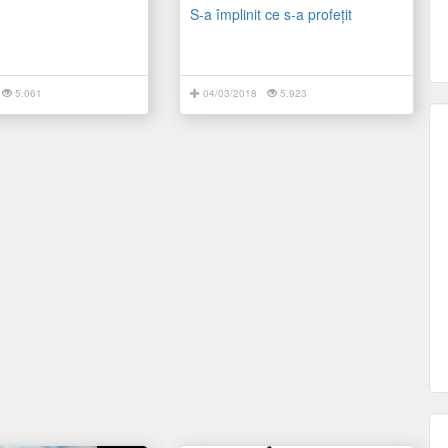
S-a împlinit ce s-a profețit
5.061
04/03/2018
5.923