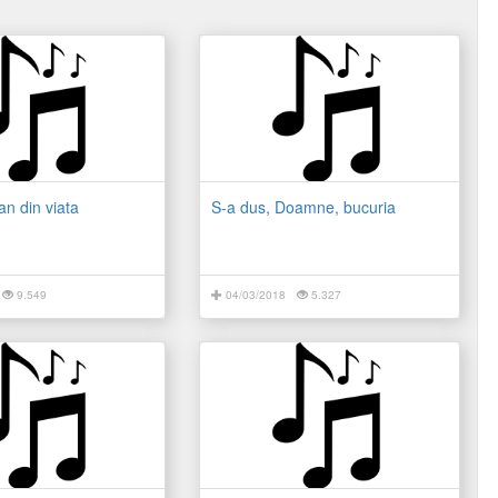
an din viata
S-a dus, Doamne, bucuria
9.549
04/03/2018
5.327