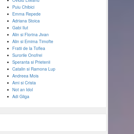
Ovidiu Liteanu
Puiu Chibici
Emma Repede
Adriana Stoica
Gabi Ilut
Alin si Florina Jivan
Alin si Emima Timofte
Fratii de la Toflea
Surorile Onofrei
Speranta si Prietenii
Catalin si Ramona Lup
Andreea Mois
Ami si Crista
Not an Idol
Adi Gliga