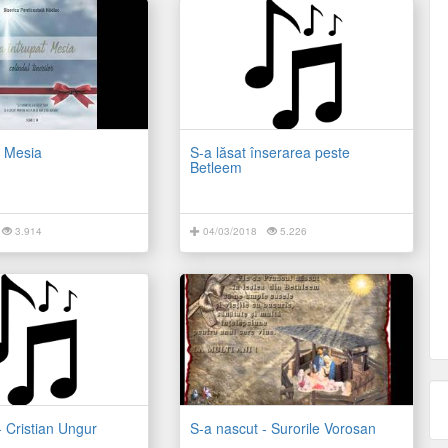
t Mesia
S-a lăsat înserarea peste
Betleem
3.914
04/03/2018
5.226
- Cristian Ungur
S-a nascut - Surorile Vorosan