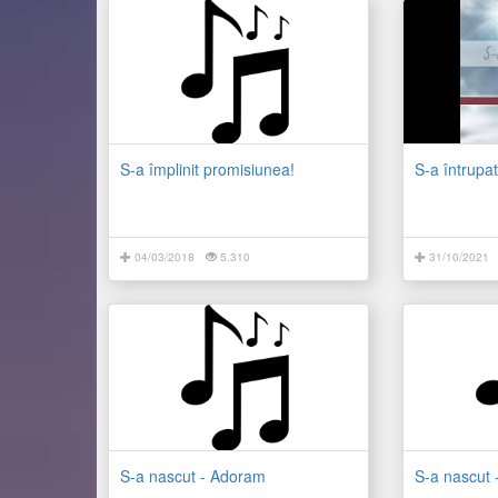
S-a împlinit promisiunea!
S-a întrupa
04/03/2018
5.310
31/10/2021
S-a nascut - Adoram
S-a nascut 