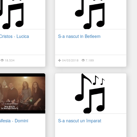
Cristos - Lucica
S-a nascut in Betleem
18.534
04/03/2018
7.189
Mesia - Domini
S-a nascut un împarat