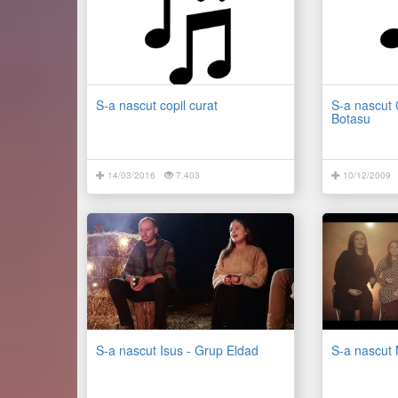
S-a nascut copil curat
S-a nascut 
Botasu
14/03/2016
7.403
10/12/2009
S-a nascut Isus - Grup Eldad
S-a nascut 