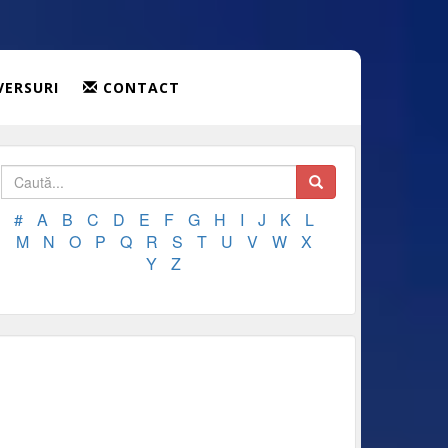
VERSURI
CONTACT
#
A
B
C
D
E
F
G
H
I
J
K
L
M
N
O
P
Q
R
S
T
U
V
W
X
Y
Z