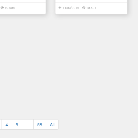
19.608
14/03/2016
10.591
4
5
...
58
All