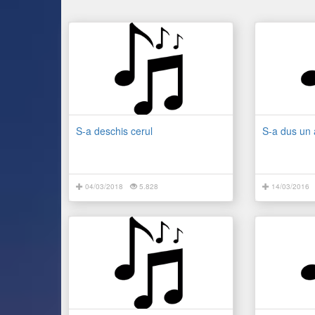
S-a deschis cerul
S-a dus un 
04/03/2018
5.828
14/03/2016