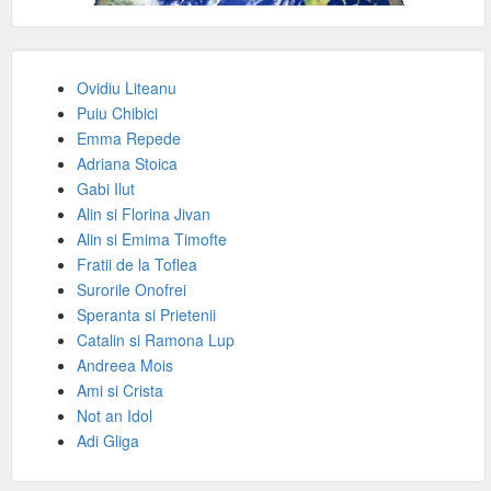
Ovidiu Liteanu
Puiu Chibici
Emma Repede
Adriana Stoica
Gabi Ilut
Alin si Florina Jivan
Alin si Emima Timofte
Fratii de la Toflea
Surorile Onofrei
Speranta si Prietenii
Catalin si Ramona Lup
Andreea Mois
Ami si Crista
Not an Idol
Adi Gliga