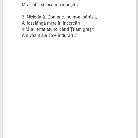
M-ai iubit şi încă mă iubeşti :/
3. Niciodată, Doamne, nu m-ai părăsit,
Ai fost lângă mine în încercări
/: M-ai iertat atunci când Ţi-am greşit
Am văzut ale Tale îndurări :/