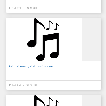
20/03/2015
19.802
Azi e zi mare, zi de sărbătoare
17/05/2010
49.466