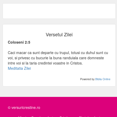
Versetul Zilei
Coloseni 2:5
Caci macar ca sunt departe cu trupul, totusi cu duhul sunt cu
voi, si privesc cu bucurie la buna randuiala care domneste
intre voi si la taria credintei voastre in Cristos.
Meditatia Zilei
Powered by
Biblia Online
© versuricrestine.ro