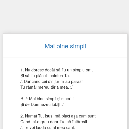
Mai bine simpli
1. Nu doresc decât să fiu un simplu om,
Şi să fiu plăcut -naintea Ta.
/: Dar când cei din jur m-au părăsit
Tu rămâi mereu tăria mea. :/
R. /: Mai bine simpli şi smeriţi
Şi de Dumnezeu iubiţi :/
2. Numai Tu, Isus, mă placi aşa cum sunt
Cand mi-e greu doar Tu mă întăreşti
/: Te voi lăuda cu al meu cânt,