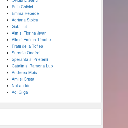
Ovidiu Liteanu
Puiu Chibici
Emma Repede
Adriana Stoica
Gabi Ilut
Alin si Florina Jivan
Alin si Emima Timofte
Fratii de la Toflea
Surorile Onofrei
Speranta si Prietenii
Catalin si Ramona Lup
Andreea Mois
Ami si Crista
Not an Idol
Adi Gliga