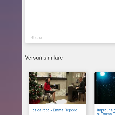
1.732
Versuri similare
Ieslea rece - Emma Repede
Împreună d
și Emima T