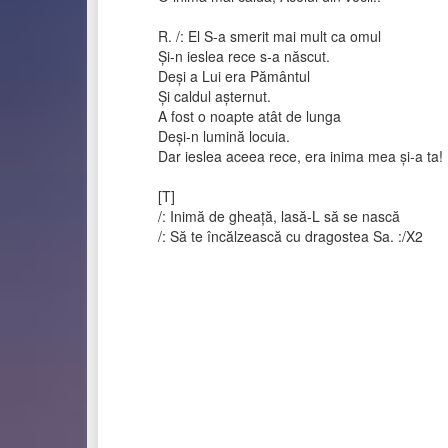
R. /: El S-a smerit mai mult ca omul
Și-n ieslea rece s-a născut.
Deși a Lui era Pământul
Și caldul așternut.
A fost o noapte atât de lunga
Deși-n lumină locuia.
Dar ieslea aceea rece, era inima mea și-a ta! 
[T]
/: Inimă de gheață, lasă-L să se nască
/: Să te încălzească cu dragostea Sa. :/X2