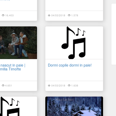
16.403
04/03/2018
1.578
 nascut in paie |
Dormi copile dormi in paie!
milia Timofte
4.651
04/03/2018
1.638