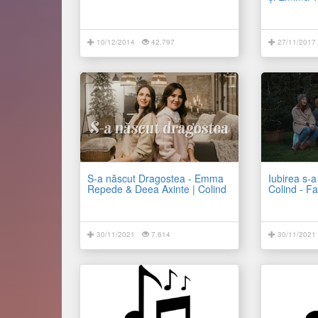
10/12/2014
42.797
27/11/2017
S-a născut Dragostea - Emma
Iubirea s-a
Repede & Deea Axinte | Colind
Colind - Fa
30/11/2021
7.614
30/11/2021