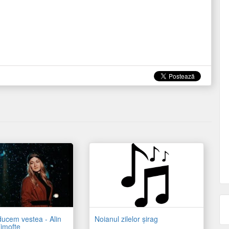
ucem vestea - Alin
Noianul zilelor şirag
imofte