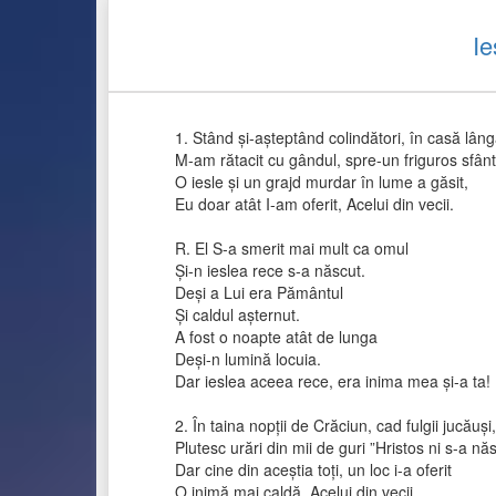
Ie
1. Stând și-așteptând colindători, în casă lâng
M-am rătacit cu gândul, spre-un friguros sfânt
O iesle și un grajd murdar în lume a găsit,
Eu doar atât I-am oferit, Acelui din vecii.
R. El S-a smerit mai mult ca omul
Și-n ieslea rece s-a născut.
Deși a Lui era Pământul
Și caldul așternut.
A fost o noapte atât de lunga
Deși-n lumină locuia.
Dar ieslea aceea rece, era inima mea și-a ta!
2. În taina nopții de Crăciun, cad fulgii jucăuși,
Plutesc urări din mii de guri ”Hristos ni s-a năs
Dar cine din aceștia toți, un loc i-a oferit
O inimă mai caldă, Acelui din vecii..