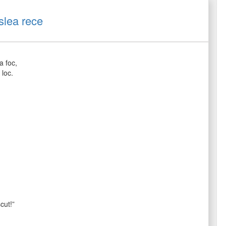
slea rece
a foc,
 loc.
cut!”