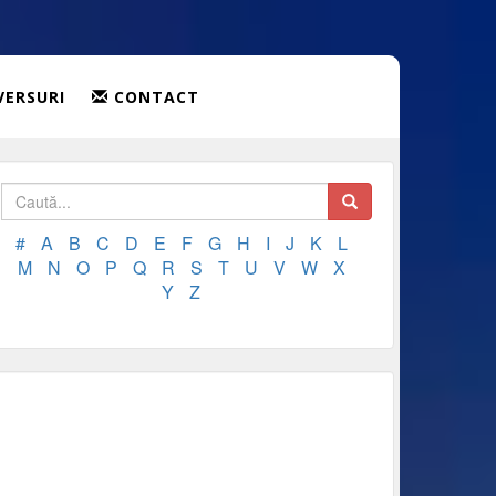
VERSURI
CONTACT
#
A
B
C
D
E
F
G
H
I
J
K
L
M
N
O
P
Q
R
S
T
U
V
W
X
Y
Z