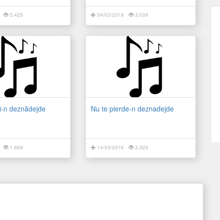
5.425
04/03/2018
3.039
li-n deznădejde
Nu te pierde-n deznadejde
1.669
14/03/2016
3.023