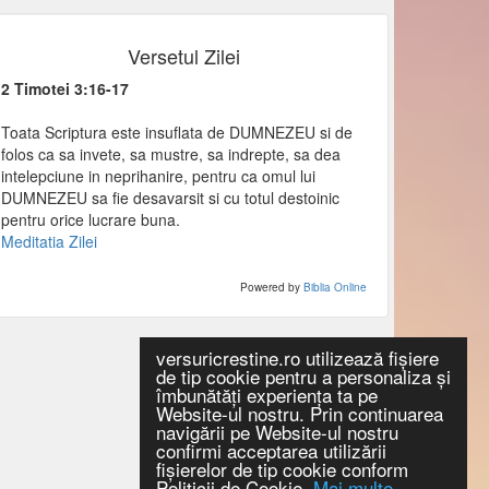
Versetul Zilei
2 Timotei 3:16-17
Toata Scriptura este insuflata de DUMNEZEU si de
folos ca sa invete, sa mustre, sa indrepte, sa dea
intelepciune in neprihanire, pentru ca omul lui
DUMNEZEU sa fie desavarsit si cu totul destoinic
pentru orice lucrare buna.
Meditatia Zilei
Powered by
Biblia Online
versuricrestine.ro utilizează fişiere
de tip cookie pentru a personaliza și
îmbunătăți experiența ta pe
Website-ul nostru. Prin continuarea
navigării pe Website-ul nostru
confirmi acceptarea utilizării
fişierelor de tip cookie conform
Politicii de Cookie.
Mai multe