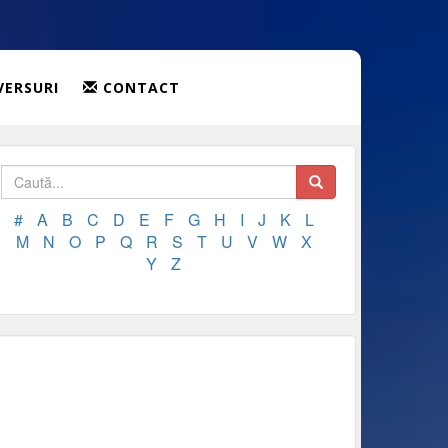
VERSURI
CONTACT
#
A
B
C
D
E
F
G
H
I
J
K
L
M
N
O
P
Q
R
S
T
U
V
W
X
Y
Z