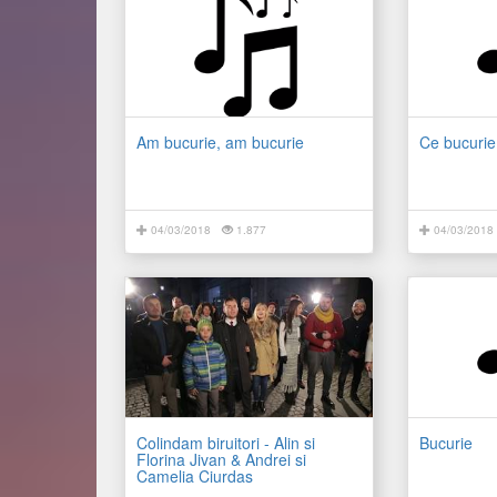
Am bucurie, am bucurie
Ce bucurie,
04/03/2018
1.877
04/03/2018
Colindam biruitori - Alin si
Bucurie
Florina Jivan & Andrei si
Camelia Ciurdas