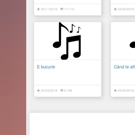
30/11/2016
17.110
04/03/2018
E bucurie
Când te af
04/03/2018
6.196
04/03/2018