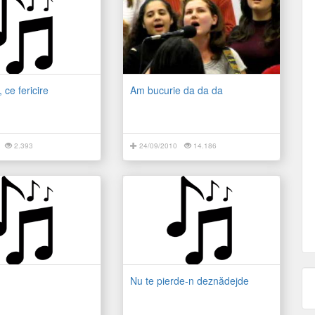
 ce fericire
Am bucurie da da da
2.393
24/09/2010
14.186
Nu te pierde-n deznădejde