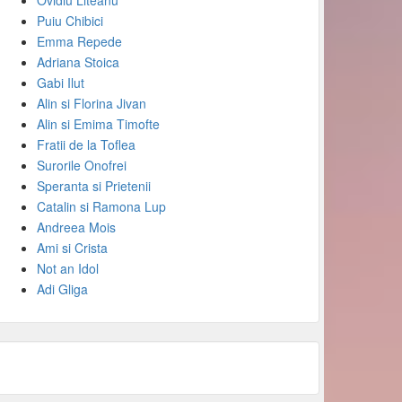
Ovidiu Liteanu
Puiu Chibici
Emma Repede
Adriana Stoica
Gabi Ilut
Alin si Florina Jivan
Alin si Emima Timofte
Fratii de la Toflea
Surorile Onofrei
Speranta si Prietenii
Catalin si Ramona Lup
Andreea Mois
Ami si Crista
Not an Idol
Adi Gliga