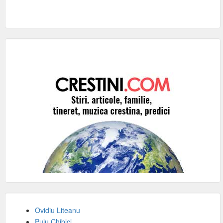
Ovidiu Liteanu
Puiu Chibici