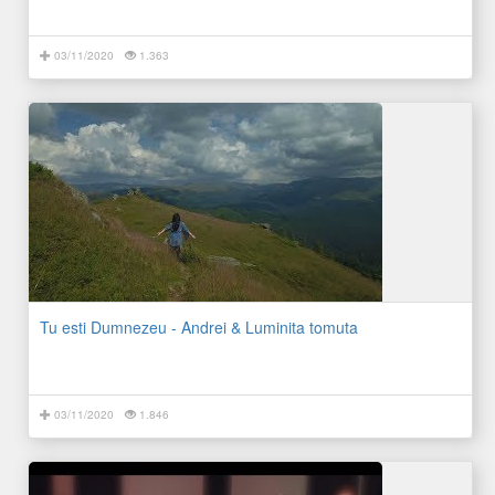
03/11/2020
1.363
Tu esti Dumnezeu - Andrei & Luminita tomuta
03/11/2020
1.846