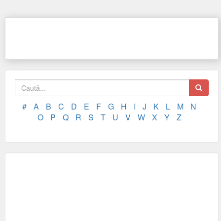
#
A
B
C
D
E
F
G
H
I
J
K
L
M
N
O
P
Q
R
S
T
U
V
W
X
Y
Z