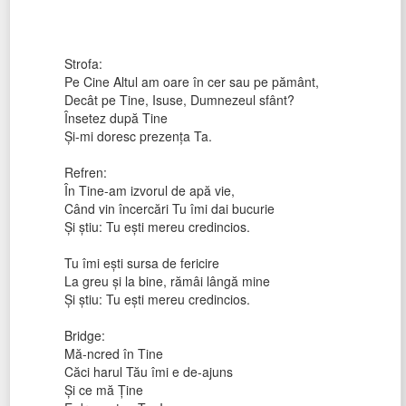
Strofa:
Pe Cine Altul am oare în cer sau pe pământ,
Decât pe Tine, Isuse, Dumnezeul sfânt?
Însetez după Tine
Și-mi doresc prezența Ta.
Refren:
În Tine-am izvorul de apă vie,
Când vin încercări Tu îmi dai bucurie
Și știu: Tu ești mereu credincios.
Tu îmi ești sursa de fericire
La greu și la bine, rămâi lângă mine
Și știu: Tu ești mereu credincios.
Bridge:
Mă-ncred în Tine
Căci harul Tău îmi e de-ajuns
Și ce mă Ține